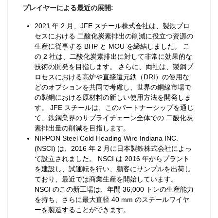
プレイヤーによる最近の展開:
2021 年 2 月、JFE スチール株式会社は、製鉄プロ
セスにおける 二酸化炭素排出の削減に役立つ資源の
生産に従事する BHP と MOU を締結しました。 こ
の 2 社は、二酸化炭素排出に対して非常に効果的な
技術の開発を目指します。 さらに、両社は、製鋼プ
ロセスにおける高炉や直接還元鉄（DRI）の使用な
どのオプションを共同で考慮し、世界の鋼線市場で
の製鋼における原材料の新しい使用方法を開発しま
す。 JFE スチールは、このパートナーシップを通じ
て、鉄鋼業界のサプライチェーン全体での 二酸化炭
素排出量の削減を目指します。
NIPPON Steel Cold Heading Wire Indiana INC.
(NSCI) は、2016 年 2 月に日本製鉄株式会社によっ
て設立されました。 NSCI は 2016 年からプラント
を建設し、試運転を行い、顧客にサンプルを出荷し
ており、最近では商業生産を開始しています。
NSCI のこの新工場は、年間 36,000 トンの生産能力
を持ち、さらに最大直径 40 mm のスチールワイヤ
ーを製造することができます。