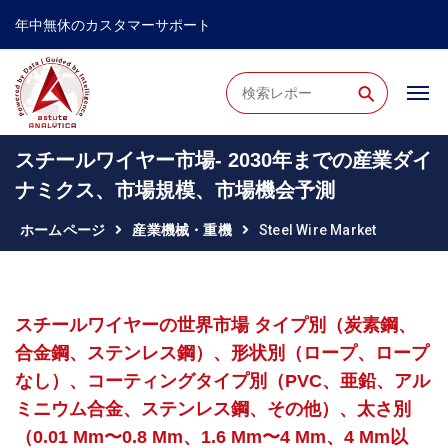
年中無休のカスタマーサポート
⚲
スチールワイヤー市場- 2030年までの産業ダイ
ナミクス、市場規模、市場機会予測
ホームページ
産業機械・重機
Steel Wire Market
スチールワイヤーの世界市場 タイプ別（炭素鋼、
合金鋼、ステンレス鋼）、形状別（ロープ、ロープ
なし）、コーティングタイプ別（PVC、亜鉛、アル
ミニウム合金、ステンレス鋼、その他）、太さ別
（0.01 Mm〜0.8 Mm、1.6 Mm〜4 Mm、4 Mm以