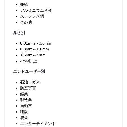
亜鉛
アルミニウム合金
ステンレス鋼
その他
厚さ別
0.01mm～0.8mm
0.8mm～1.6mm
1.6mm～4mm
4mm以上
エンドユーザー別
石油・ガス
航空宇宙
鉱業
製造業
自動車
建設
農業
エンターテイメント