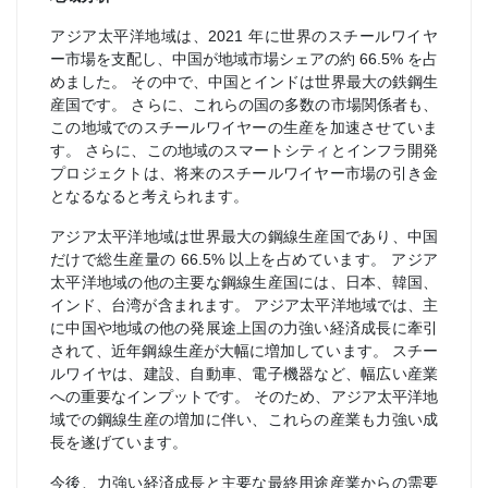
アジア太平洋地域は、2021 年に世界のスチールワイヤ
ー市場を支配し、中国が地域市場シェアの約 66.5% を占
めました。 その中で、中国とインドは世界最大の鉄鋼生
産国です。 さらに、これらの国の多数の市場関係者も、
この地域でのスチールワイヤーの生産を加速させていま
す。 さらに、この地域のスマートシティとインフラ開発
プロジェクトは、将来のスチールワイヤー市場の引き金
となるなると考えられます。
アジア太平洋地域は世界最大の鋼線生産国であり、中国
だけで総生産量の 66.5% 以上を占めています。 アジア
太平洋地域の他の主要な鋼線生産国には、日本、韓国、
インド、台湾が含まれます。 アジア太平洋地域では、主
に中国や地域の他の発展途上国の力強い経済成長に牽引
されて、近年鋼線生産が大幅に増加しています。 スチー
ルワイヤは、建設、自動車、電子機器など、幅広い産業
への重要なインプットです。 そのため、アジア太平洋地
域での鋼線生産の増加に伴い、これらの産業も力強い成
長を遂げています。
今後、力強い経済成長と主要な最終用途産業からの需要