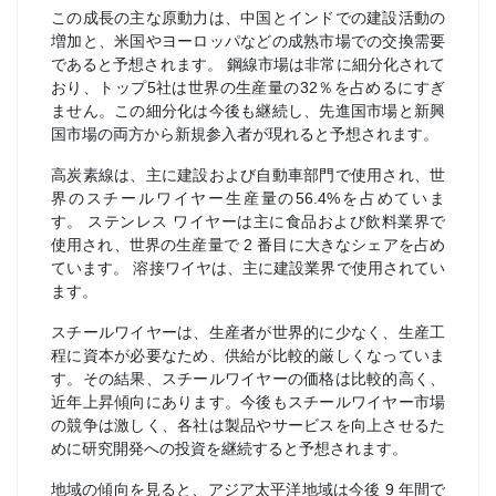
この成長の主な原動力は、中国とインドでの建設活動の
増加と、米国やヨーロッパなどの成熟市場での交換需要
であると予想されます。 鋼線市場は非常に細分化されて
おり、トップ5社は世界の生産量の32％を占めるにすぎ
ません。この細分化は今後も継続し、先進国市場と新興
国市場の両方から新規参入者が現れると予想されます。
高炭素線は、主に建設および自動車部門で使用され、世
界のスチールワイヤー生産量の56.4%を占めていま
す。 ステンレス ワイヤーは主に食品および飲料業界で
使用され、世界の生産量で 2 番目に大きなシェアを占め
ています。 溶接ワイヤは、主に建設業界で使用されてい
ます。
スチールワイヤーは、生産者が世界的に少なく、生産工
程に資本が必要なため、供給が比較的厳しくなっていま
す。その結果、スチールワイヤーの価格は比較的高く、
近年上昇傾向にあります。今後もスチールワイヤー市場
の競争は激しく、各社は製品やサービスを向上させるた
めに研究開発への投資を継続すると予想されます。
地域の傾向を見ると、アジア太平洋地域は今後 9 年間で