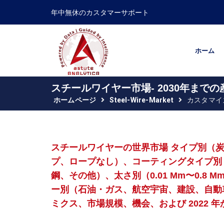
年中無休のカスタマーサポート
ホーム
スチールワイヤー市場- 2030年ま
ホームページ
Steel-Wire-Market
カスタマイ
スチールワイヤーの世界市場 タイプ別（
プ、ロープなし）、コーティングタイプ別
鋼、その他）、太さ別（0.01 Mm〜0.8 M
ー別（石油・ガス、航空宇宙、建設、自動車
ミクス、市場規模、機会、および 2022 年か