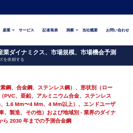
産業
サービス
記者発表
洞察
当社概要
お問い合わせ
での産業ダイナミクス、市場規模、市場機会予測
ズを依頼する
炭素鋼、合金鋼、ステンレス鋼）、形状別（ロー
（PVC、亜鉛、アルミニウム合金、ステンレス
m、1.6 Mm〜4 Mm、4 Mm以上）、エンドユーザ
、製造、その他）および地域別 - 業界のダイナ
ら 2030 年までの予測合金鋼