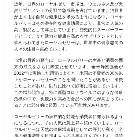
近年、世界のローヤルゼリー市場は、ウェルネス及び天
然サプリメントの分野で急成長を遂げています。消費者
がますます自然な健康法を求めるようになる中、ローヤ
ルゼリーはその潜在的な健康効果により、非常に人気の
高い製品として浮上しています。歴史的にスーパーフー
ドとして、また活力と健康を高めるサプリメントとして
崇められてきたローヤルゼリーは、世界中の健康志向の
人々の注目を集めています。
市場の最近の動向は、ローヤルゼリーの生産と消費の両
方の成長をさらに際立たせています。全米蜂蜜協会が
2022年に実施した調査によると、米国の消費者の30％以
上がローヤルゼリーのことを聞いたことがあるか、消費
したことがあり、以前に比べて顕著に増加しています。
この増加傾向は、特に新型コロナウイルスのような健康
危機の中で、免疫力を高める食品への関心が高まってい
ることに部分的に起因している可能性があります。
ローヤルゼリーの潜在的な効能が消費者に知られるよう
になるにつれ、その人気は急上昇を続けています。ロー
ヤルゼリーは天然の健康増進剤としての評判が高く、全
身の健康増進を目指す人々の共感を呼んでいます。必須