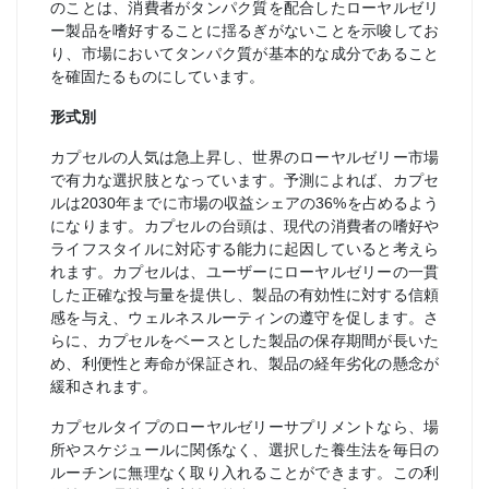
のことは、消費者がタンパク質を配合したローヤルゼリ
ー製品を嗜好することに揺るぎがないことを示唆してお
り、市場においてタンパク質が基本的な成分であること
を確固たるものにしています。
形式別
カプセルの人気は急上昇し、世界のローヤルゼリー市場
で有力な選択肢となっています。予測によれば、カプセ
ルは2030年までに市場の収益シェアの36%を占めるよう
になります。カプセルの台頭は、現代の消費者の嗜好や
ライフスタイルに対応する能力に起因していると考えら
れます。カプセルは、ユーザーにローヤルゼリーの一貫
した正確な投与量を提供し、製品の有効性に対する信頼
感を与え、ウェルネスルーティンの遵守を促します。さ
らに、カプセルをベースとした製品の保存期間が長いた
め、利便性と寿命が保証され、製品の経年劣化の懸念が
緩和されます。
カプセルタイプのローヤルゼリーサプリメントなら、場
所やスケジュールに関係なく、選択した養生法を毎日の
ルーチンに無理なく取り入れることができます。この利