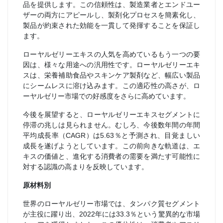
品を提供します。この信頼性は、製造業者とエンドユー
ザーの両方にアピールし、製剤化プロセスを簡素化し、
製品が約束された効能を一貫して発揮することを保証し
ます。
ローヤルゼリーエキスの人気を高めているもう一つの要
因は、様々な用途への汎用性です。ローヤルゼリーエキ
スは、栄養補助食品やスキンケア製剤など、幅広い製品
にシームレスに溶け込みます。この適応性の高さが、ロ
ーヤルゼリー市場での好感度をさらに高めています。
今後を展望すると、ローヤルゼリーエキスセグメントに
停滞の兆しは見られません。むしろ、今後数年間の年間
平均成長率（CAGR）は5.63％と予測され、目覚ましい
成長を遂げようとしています。この前向きな軌道は、エ
キスの価値と、進化する消費者の需要を満たす可能性に
対する認識の高まりを反映しています。
原材料別
世界のローヤルゼリー市場では、タンパク質セグメント
が主役に躍り出、2022年には33.3％という驚異的な市場