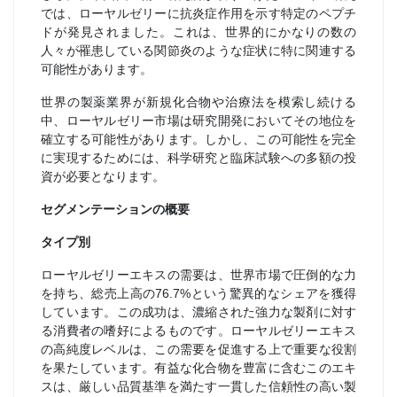
では、ローヤルゼリーに抗炎症作用を示す特定のペプチ
ドが発見されました。これは、世界的にかなりの数の
人々が罹患している関節炎のような症状に特に関連する
可能性があります。
世界の製薬業界が新規化合物や治療法を模索し続ける
中、ローヤルゼリー市場は研究開発においてその地位を
確立する可能性があります。しかし、この可能性を完全
に実現するためには、科学研究と臨床試験への多額の投
資が必要となります。
セグメンテーションの概要
タイプ別
ローヤルゼリーエキスの需要は、世界市場で圧倒的な力
を持ち、総売上高の76.7%という驚異的なシェアを獲得
しています。この成功は、濃縮された強力な製剤に対す
る消費者の嗜好によるものです。ローヤルゼリーエキス
の高純度レベルは、この需要を促進する上で重要な役割
を果たしています。有益な化合物を豊富に含むこのエキ
スは、厳しい品質基準を満たす一貫した信頼性の高い製