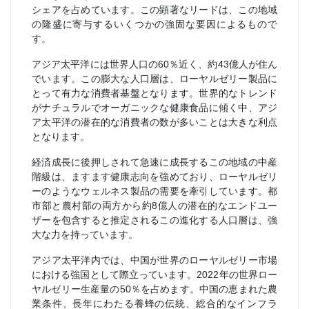
シェアを占めています。この顕著なリードは、この地域
の隆盛に寄与するいくつかの強固な要因によるもので
す。
アジア太平洋には世界人口の60％近く、約43億人が住ん
でいます。この膨大な人口層は、ローヤルゼリー製品に
とって有力な消費者基盤となります。世界的なトレンド
がナチュラルでオーガニックな健康食品に傾く中、アジ
ア太平洋の潜在的な消費者の数が多いことは大きな利点
となります。
経済成長に後押しされて急速に成長するこの地域の中産
階級は、ますます健康志向を強めており、ローヤルゼリ
ーのようなウェルネス製品の需要を牽引しています。都
市部と農村部の両方から約8億人の潜在的なエンドユー
ザーを包含すると推定されるこの進化する人口層は、強
大な力を持っています。
アジア太平洋内では、中国が世界のローヤルゼリー市場
における強国として際立っています。2022年の世界ロー
ヤルゼリー生産量の50％を占めます。中国の恵まれた農
業条件、長年にわたる養蜂の伝統、総合的なインフラ