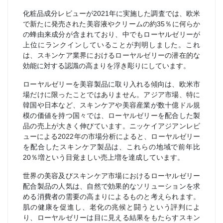
化粧品成分レビューが2021年に実施した調査では、欧米
で新たに発売された美容液やクリームの約35％に何らか
の蜂由来成分が含まれており、中でもローヤルゼリーが
上位にランクインしていることが判明しました。これ
は、スキンケア業界におけるローヤルゼリーの潜在的な
効能に対する認識の高まりを浮き彫りにしています。
ローヤルゼリーを美容製品に取り入れる傾向は、欧米市
場だけに限ったことではありません。アジア市場、特に
韓国や日本など、スキンケアや美容産業が数十億ドル規
模の価値を持つ国々では、ローヤルゼリーを配合した製
品の売上が大きく伸びています。ニッケイアジアンレビ
ューによる2022年の市場分析によると、ローヤルゼリー
を配合したスキンケア製品は、これらの地域で前年比
20％増という目覚ましい売上増を達成しています。
世界の美容及びスキンケア市場におけるローヤルゼリー
配合製品の人気は、自然で効果的なソリューションを求
める消費者の需要の高まりによるものと考えられます。
肌の健康を促進し、老化の兆候と闘うという評判によ
り、ローヤルゼリーは目に見える結果をもたらすスキン