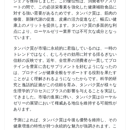
シェアを獲得しました。この優位性は、消費者やアスリ
ートの間で、この必須栄養素を強化した健康補助食品に
対する強い需要があるためです。タンパク質は、筋肉の
修復、新陳代謝の促進、皮膚の活力促進など、幅広い健
康上のメリットを提供します。タンパク質の多面的な利
点により、ローヤルゼリー業界では不可欠な成分となっ
ています。
タンパク質が市場に永続的に君臨しているのは、一時の
トレンドではなく、むしろその効用に対する揺るぎない
信頼の反映です。近年、全世界の消費者が一貫してプロ
テインを豊富に含むサプリメントを好むようになったの
は、プロテインが健康全般をサポートする役割を果たす
ことがよく理解されるようになったからです。科学的研
究と逸話的証拠がこの信頼を育み、タンパク質が様々な
生理学的プロセスにプラスの影響を与えることを実証し
てきました。市場の進展に伴い、タンパク質はローヤル
ゼリーの展望において権威ある地位を維持する可能性が
あります。
予測によれば、タンパク質は今後も優勢を維持し、その
健康増進の特性が持つ永続的な魅力が強調されます。こ