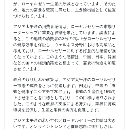
が、ローヤルゼリー生産の牙城となっています。そのた
め、地元の需要を確実に満たし、主要輸出国として位置
づけられています。
アジア太平洋の消費者感情は、ローヤルゼリーの市場リ
ーダーシップに重要な役割を果たしています。調査によ
ると、この地域の消費者の3分の2以上がローヤルゼリー
の健康効果を保証し、ウェルネス分野における高級品と
考えており、ローヤルゼリーに対する好意的な感情が強
くなっています。このような感情は、中国、日本、韓国
などの国々の経済的躍進と相まって、需要の軌道を加速
させています。
政府の取り組みや政策は、アジア太平洋のローヤルゼリ
ー市場の成長をさらに促進します。例えば、中国の「養
蜂と健康イニシアチブ2021」は、養蜂の生産性を15%向
上させることを目標としており、この目標は達成されま
した。このような政府の支援による努力は、業界に育成
環境を提供し、生産と消費の両方を促進します。
アジア太平洋の若い世代とローヤルゼリーの共鳴は大き
いです。オンライントレンドと健康志向に後押しされ、