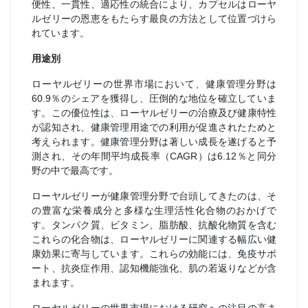
便性、一貫性、適応性の統合により、カプセルはローヤ
ルゼリーの恩恵をもたらす最良の方法として位置づけら
れています。
用途別
ローヤルゼリーの世界市場において、健康管理分野は
60.9％のシェアを獲得し、圧倒的な地位を確立していま
す。この優位性は、ローヤルゼリーの治療及び健康特性
が認知され、健康管理用途での利用が促進されたためと
考えられます。健康管理分野は著しい成長を遂げると予
測され、その年間平均成長率（CAGR）は6.12％と同分
野の中で最高です。
ローヤルゼリーが健康管理分野で台頭してきたのは、そ
の豊富な栄養成分と多様な生理活性化合物のおかげで
す。タンパク質、ビタミン、脂肪酸、抗酸化物質を含む
これらの化合物は、ローヤルゼリーに関連する幅広い健
康効果に寄与しています。これらの効能には、免疫サポ
ート、抗炎症作用、認知機能強化、肌の若返りなどが含
まれます。