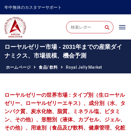
年中無休のカスタマーサポート
⚲
ローヤルゼリー市場 - 2031年までの産業ダイ
ナミクス、市場規模、機会予測
ホームページ
食品/ 飲料
Royal Jelly Market
ローヤルゼリーの世界市場 : タイプ別（生ローヤル
ゼリー、ローヤルゼリーエキス）、成分別（水、タ
ンパク質、炭水化物、脂質、ミネラル塩、ビタミ
ン、その他）、形態別（液体、カプセル、ジェル、
その他）、用途別（食品及び飲料、健康管理、化粧