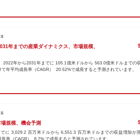
ES
 2031年までの産業ダイナミクス、市場規模、
22年から2031年までに 105.1億米ドルから 563.0億米ドルまでの
けて年平均成長率（CAGR） 20.52%で成長すると予測されています。
ES
市場規模、機会予測
に 3,029.2 百万米ドルから 6,551.3 百万米ドルまでの収益増加が
成長率（CAGR） 8.7% で成長すると予測されています。