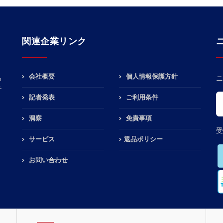
関連企業リンク
会社概要
個人情報保護方針
る
ニ
チ
記者発表
ご利用条件
洞察
免責事項
受
サービス
返品ポリシー
お問い合わせ