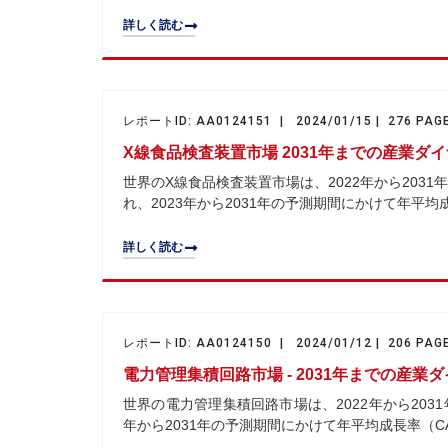
詳しく読む
レポートID: AA0124151 | 2024/01/15 | 276 PAG
X線食品検査装置市場 2031年までの産業
世界のX線食品検査装置市場は、2022年から2031年ま
れ、2023年から2031年の予測期間にかけて年平均
詳しく読む
レポートID: AA0124150 | 2024/01/12 | 206 PAG
電力管理集積回路市場 - 2031年までの産
世界の電力管理集積回路市場は、2022年から2031年
年から2031年の予測期間にかけて年平均成長率（C