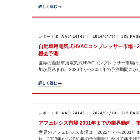
詳しく読む
レポートID: AA0124149 | 2024/01/11 | 535 PAG
自動車用電気式HVACコンプレッサー市場 -
機会予測
世界の自動車用電気式HVACコンプレッサー市場は、20
加が見込まれ、2023年から2031年の予測期間にか
詳しく読む
レポートID: AA0124148 | 2024/01/10 | 215 PAG
アフェレシス市場 2031年までの業界動向、
世界のアフェレシス市場は、2022年から2031年まで
れ、2023年から2031年の予測期間にかけて年平均