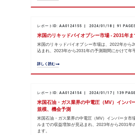
レポートID: AA0124155 | 2024/01/18 | 91 PAGE
米国のリキッドバイオプシー市場 - 2031
米国のリキッドバイオプシー市場は、2022年から203
込まれ、2023年から2031年の予測期間にかけて年
詳しく読む
レポートID: AA0124154 | 2024/01/17 | 139 PAG
米国石油・ガス業界の中電圧（MV）インバータ
規模、機会予測
米国石油・ガス業界の中電圧（MV）インバータ市場は、20
ルまでの収益増加が見込まれ、2023年から2031
ます。