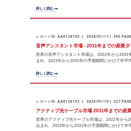
詳しく読む
レポートID: AA0124153 | 2024/01/17 | 395 PAG
音声アシスタント市場 - 2031年までの産
世界の音声アシスタント市場は、2022年から2031年ま
まれ、2023年から2031年の予測期間にかけて年平
詳しく読む
レポートID: AA0124152 | 2024/01/15 | 227 PAG
アクティブ光ケーブル市場 2031年までの
世界のアクティブ光ケーブル市場は、2022年から203
込まれ、2023年から2031年の予測期間にかけて年