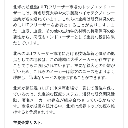
北米の超低温(ULT)フリーザー市場のトップエンドユー
ザーには、有名研究大学や大手製薬バイオテクノロジー
企業が名を連ねています。これらの企業は研究開発のた
めにULTフリーザーを必要とすることがあります。ま
た、血液、血漿、その他の生物学的材料の長期保存の必
要性から、病院もエンドユーザーとして重要な役割を果
たしています。
北米のULTフリーザー市場における技術革新と供給の拠
点としての地位は、この地域に大手メーカーが存在する
ことでさらに強化されています。主要な顧客との距離が
近いため、これらのメーカーは顧客のニーズをよりよく
理解し、迅速なサービスを提供することができます。
北米が超低温（ULT）冷凍庫市場で一貫して優位を保っ
ているのは、先進的な医療システム、活発な研究開発活
動、著名メーカーの存在が組み合わさっているからで
す。市場が成長を続ける中、北米は業界トップの座を維
持すると予想されます。
主要企業リスト: