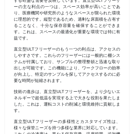
する旺盛な需要を反映しています。直立型ULTフリーザ
ーの主な利点の一つは、スペース効率が高いことであ
り、医療機関や研究所のようなスペースが限られた環境
に理想的です。縦型であるため、過剰な床面積を占有す
ることなく、十分な保存容量を確保することができま
す。これは、スペースの最適化が重要な環境では特に有
益です。
直立型ULTフリーザーのもう一つの利点は、アクセスの
しやすさです。これらのフリーザーには一般的に棚シス
テムが付属しており、サンプルの整理整頓と迅速な取り
出しが可能です。この機能により、ワークフローの効率
が向上し、特定のサンプルを探してアクセスするのに必
要な時間が短縮されます。
技術の進歩は、直立型ULTフリーザーを、より少ないエ
ネルギーで超低温を実現する上で大きな役割を果たしま
した。これは、運転コストの削減と環境維持に貢献しま
す。
直立型ULTフリーザーの多様性とカスタマイズ性は、
様々な保管ニーズを持つ多様な業界に対応しています。