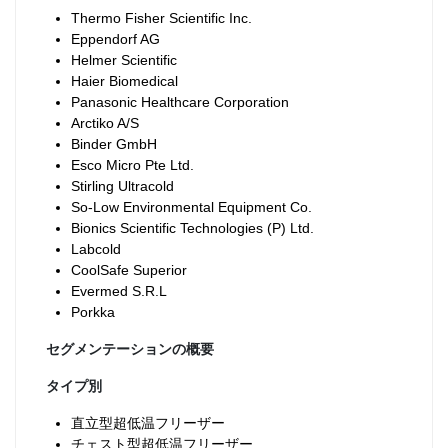
Thermo Fisher Scientific Inc.
Eppendorf AG
Helmer Scientific
Haier Biomedical
Panasonic Healthcare Corporation
Arctiko A/S
Binder GmbH
Esco Micro Pte Ltd.
Stirling Ultracold
So-Low Environmental Equipment Co.
Bionics Scientific Technologies (P) Ltd.
Labcold
CoolSafe Superior
Evermed S.R.L
Porkka
セグメンテーションの概要
タイプ別
直立型超低温フリーザー
チェスト型超低温フリーザー