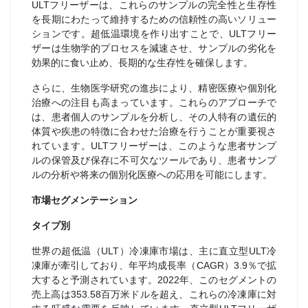
ULTフリーザーは、これらのサンプルの完全性と生存性
を長期にわたって維持するための信頼性の高いソリュー
ションです。超低温環境を作り出すことで、ULTフリー
ザーは生物学的プロセスを減速させ、サンプルの劣化を
効果的に食い止め、長期的な生存性を確保します。
さらに、生物医学研究の進歩により、精密医療や個別化
治療への注目も高まっています。これらのアプローチで
は、患者個人のサンプルを分析し、その人特有の遺伝的
体質や疾患の特徴に合わせた治療を行うことが重要視さ
れています。ULTフリーザーは、このような患者サンプ
ルの保管及び保存に不可欠なツールであり、患者サンプ
ルの分析や将来の個別化医療への応用を可能にします。
市場セグメンテーション
タイプ別
世界の超低温（ULT）冷凍庫市場は、主に直立型ULT冷
凍庫が牽引しており、年平均成長率（CAGR）3.9％で拡
大すると予測されています。2022年、このセグメントの
売上高は353.58百万米ドルを超え、これらの冷凍庫に対