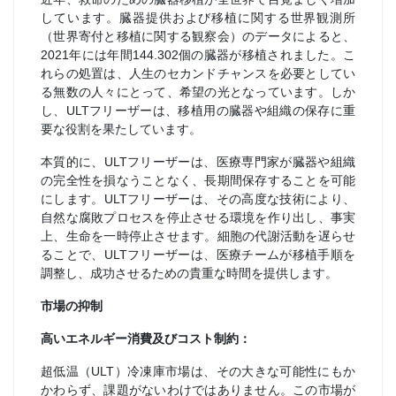
しています。臓器提供および移植に関する世界観測所
（世界寄付と移植に関する観察会）のデータによると、
2021年には年間144.302個の臓器が移植されました。こ
れらの処置は、人生のセカンドチャンスを必要としてい
る無数の人々にとって、希望の光となっています。しか
し、ULTフリーザーは、移植用の臓器や組織の保存に重
要な役割を果たしています。
本質的に、ULTフリーザーは、医療専門家が臓器や組織
の完全性を損なうことなく、長期間保存することを可能
にします。ULTフリーザーは、その高度な技術により、
自然な腐敗プロセスを停止させる環境を作り出し、事実
上、生命を一時停止させます。細胞の代謝活動を遅らせ
ることで、ULTフリーザーは、医療チームが移植手順を
調整し、成功させるための貴重な時間を提供します。
市場の抑制
高いエネルギー消費及びコスト制約：
超低温（ULT）冷凍庫市場は、その大きな可能性にもか
かわらず、課題がないわけではありません。この市場が