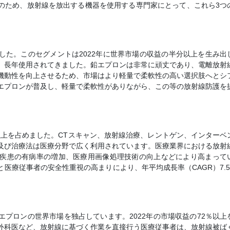
のため、放射線を放出する機器を使用する専門家にとって、これら3つ
した。このセグメントは2022年に世界市場の収益の半分以上を生み出
、長年使用されてきました。鉛エプロンは非常に頑丈であり、電離放射
機動性を向上させるため、市場はより軽量で柔軟性の高い選択肢へとシ
エプロンが普及し、軽量で柔軟性がありながら、この等の放射線防護を
％以上を占めました。CTスキャン、放射線治療、レントゲン、インターベ
及び治療法は医療分野で広く利用されています。医療業界における放射
疾患の有病率の増加、医療用画像処理技術の向上などにより高まって
医療従事者の安全性重視の高まりにより、年平均成長率（CAGR）7.5
プロンの世界市場を独占しています。2022年の市場収益の72％以上
外科医など、放射線に基づく作業を直接行う医療従事者は、放射線被ば