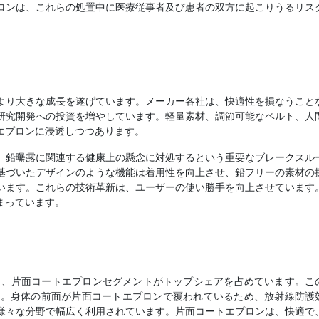
ロンは、これらの処置中に医療従事者及び患者の双方に起こりうるリス
より大きな成長を遂げています。メーカー各社は、快適性を損なうこと
研究開発への投資を増やしています。軽量素材、調節可能なベルト、人
エプロンに浸透しつつあります。
、鉛曝露に関連する健康上の懸念に対処するという重要なブレークスル
基づいたデザインのような機能は着用性を向上させ、鉛フリーの素材の
います。これらの技術革新は、ユーザーの使い勝手を向上させています
まっています。
では、片面コートエプロンセグメントがトップシェアを占めています。こ
す。身体の前面が片面コートエプロンで覆われているため、放射線防護
様々な分野で幅広く利用されています。片面コートエプロンは、快適で