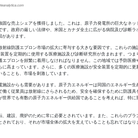
強固な売上シェアを獲得しました。これは、原子力発電所の巨大なネッ
です。政府の厳しい法律や、米国とカナダ全土に広がる病院及び診断ラ
因があります。
放射線防護エプロン市場の拡大に寄与する大きな要因です。これらの施
放出装置を定期的に使用する医療施設及び診断研究所が含まれます。つま
護エプロンを頻繁に着用しなければなりません。この地域では予防医療
らに高まっています。さらに、多くの医療施設が安全装置を定期的に更
いることも、市場を刺激しています。
電施設からも需要があります。原子力エネルギーは同国のエネルギー生
で働く従業員は放射線にさらされるため、安全を確保するために防護具
が世界でも有数の原子力エネルギー供給国であることを考えれば、特に
転、建設、廃炉のために常に必要とされています。また、これらのプラ
とされており、それが市場全体の拡大を支えていることも忘れてはなり