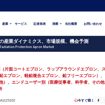
産業
サービス
記者発表
洞察
当社概要
お問い合わせ
までの産業ダイナミクス、市場規模、機会予測
Radiation Protection Apron Market
別（片面コートエプロン、ラップアラウンドエプロン、
鉛エプロン、軽鉛複合エプロン、鉛フリーエプロン）、
他）、エンドユーザー別（医療従事者、科学者、その他
析
今すぐ聴く
A1123102