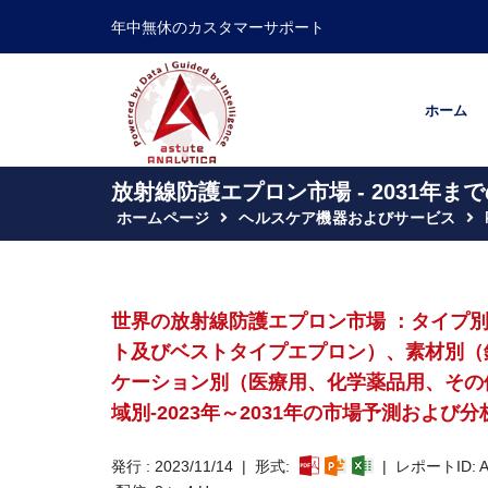
年中無休のカスタマーサポート
ホーム
放射線防護エプロン市場 - 2031年
ホームページ
ヘルスケア機器およびサービス
世界の放射線防護エプロン市場 ：タイプ
ト及びベストタイプエプロン）、素材別（
ケーション別（医療用、化学薬品用、その
域別-2023年～2031年の市場予測および分
発行 : 2023/11/14 | 形式:
| レポートID: A