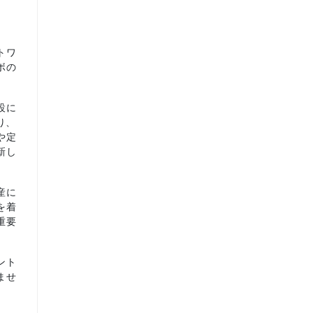
トワ
ボの
設に
り、
や定
新し
産に
を着
重要
ント
ませ