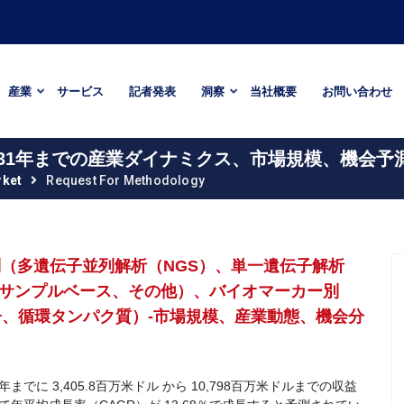
産業
サービス
記者発表
洞察
当社概要
お問い合わせ
2031年までの産業ダイナミクス、市場規模、機会予
rket
Request For Methodology
別（多遺伝子並列解析（NGS）、単一遺伝子解析
液サンプルベース、その他）、バイオマーカー別
子、循環タンパク質）-市場規模、産業動態、機会分
でに 3,405.8百万米ドル から 10,798百万米ドルまでの収益