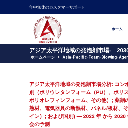
年中無休のカスタマーサポート
ホーム
アジア太平洋地域の発泡剤市場- 20
ホームページ
Asia-Pacific-Foam-Blowing-Age
アジア太平洋地域の発泡剤市場分析: コンポー
別（ポリウレタンフォーム（PU）、ポリ
ポリオレフィンフォーム、その他）; 薬剤の
熱材、電気器具の断熱材、パネル/板材、そ
イン）; および国別) — 2022 年 から
会の予測