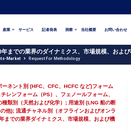
産業
サービス
記者発表
洞察
当社概要
お問い合わせ
30年までの業界のダイナミクス、市場規模、およ
nts-Market
Request For Methodology
ネント別 (HFC、CFC、HCFC など)フォーム
スチレンフォーム（PS）、フェノールフォーム、
種類別（天然および化学）; 用途別 (LNG 船の断
の他); 流通チャネル別（オフラインおよびオンラ
 2030 年までの業界ダイナミクス、市場規模、および機