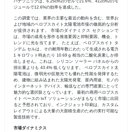
パナソニックは、6.25cm2のセルで21.6%、412cm2のモ
ジュールで12.6%の効率を達成した。
この調査では、業界の主要な最近の動向を含む、世界お
よび地域のペロブスカイト太陽電池市場の徹底的な分析
が提供されます。 市場のダイナミクス セクションで
は、市場の成長を形作る推進要因と抑制要因、機会、ト
レンドに光を当てます。 たとえば、ペロブスカイト タ
ンデム セルは、その耐用年数にわたって生成される電力
1 キロワット時あたり 10.69 g 相当の二酸化炭素しか排
出しません。これは、シリコン ソーラー パネルからの
排出量よりも 43.4% 低くなります。 ペロブスカイト太
陽電池は、微弱光や拡散光でも優れた性能を発揮するた
め、建物に組み込まれた太陽光発電、屋内用途、モノの
インターネット デバイス、輸送などの専門産業にとって
魅力的な選択肢となっています。 最初の商用ペロブスカ
イト ベースの IoT ソリューションがまもなく市場に出回
ると予想されており、インクジェット印刷は、カスタム
レイアウトによる大量の大面積生産のための実行可能な
製造技術です。
市場ダイナミクス