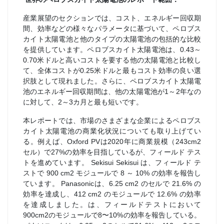
産業展望のセクションでは、コスト、エネルギー回収期
間、効率などの様々なパラメータに基づいて、ペロブス
カイト太陽電池と他のタイプの太陽電池の包括的な比較
を提供しています。ペロブスカイト太陽電池は、0.43～
0.70米ドルと高いコストを要する他の太陽電池と比較し
て、全体コストが0.25米ドルと最もコスト効率の良い選
択肢として現れました。さらに、ペロブスカイト太陽電
池のエネルギー回収期間は、他の太陽電池が1～2年なの
に対して、2～3カ月と最も短いです。
本レポートでは、市場のさまざまな企業によるペロブス
カイト太陽電池の商業化状況についても取り上げてい
る。例えば、Oxford PVは2020年に商業規模（243cm2
セル）で27%の効率を目指しているが、フィールド テス
トを進めています。 Sekisui Sekisui は、フィールド テ
ストで 900 cm2 モジュールで 8 ～ 10% の効率を報告し
ています。 Panasonicは、6.25 cm2 のセルで 21.6% の
効率を達成し、412 cm2 のモジュールで 12.6% の効率
を達成しました。は、フィールドテストにおいて
900cm2のモジュールで8〜10%の効率を報告している。