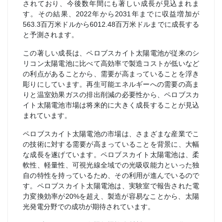
されており、今後数年間にも著しい成長が見込まれま
す。その結果、2022年から2031年までに収益増加が
563.3百万米ドルから6012.48百万米ドルまでに成長する
と予測されます。
この著しい成長は、ペロブスカイト太陽電池が従来のシ
リコン太陽電池に比べて高効率で製造コストが低いなど
の利点があることから、需要が高まっていることを浮き
彫りにしています。再生可能エネルギーへの需要の高ま
りと温室効果ガスの排出削減の必要性から、ペロブスカ
イト太陽電池市場は将来的に大きく成長することが見込
まれています。
ペロブスカイト太陽電池の市場は、さまざまな産業でこ
の技術に対する需要が高まっていることを背景に、大幅
な成長を遂げています。ペロブスカイト太陽電池は、柔
軟性、軽量性、可視光線全域での光吸収能力といった独
自の特性を持っているため、その利用が進んでいるので
す。ペロブスカイト太陽電池は、実験室で報告された電
力変換効率が20%を超え、製造が容易なことから、太陽
光発電分野での成功が期待されています。