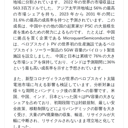
地域に分割されています。 2022 年の世界の市場収益は
563.3百万ドルでした。 アジア太平洋地域は 56% の最高
の市場シェアを持ち、2023 年から 2031 年の間に
31.6% の最高の成長率を持つと予測されています。 この
成長は、中国やその他の国の起業家が PSC の大規模生
産を進めるための努力によるものです。 たとえば、中国
に拠点を置く企業である MicroquantSemiconductor社
は、ペロブスカイト PV の世界初の生産施設であるペロ
ブスカイト ソーラー製品の 5GW 容量のパイロット製造
施設を設立しました。 中国と日本は累積で 76% の大き
な市場シェアを保持しており、インドは予測期間に36%
という最も高い成長率を示すと予想されています。
また、新型コロナヴィラスが世界のペロブスカイト太陽
電池市場に与える影響も検証しています。分析対象は
様々な期間とパンデミック後の業界への影響です。米
国、中国、インド、日本といった国々はPV容量の大きな
シェアを占めており、初期段階では封鎖規制、厳しい安
全政策、移動制限などによりパンデミックの影響を大き
く受け、大量のPV廃棄物の収集、輸送、リサイクルが大
幅に中断され、リサイクルされないまま埋立地と化して
しまった。