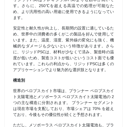
す。さらに、250℃を超える高温での処理が可能なた
め、より汎用性の高い用途に使用できるようになってい
ます。
安定性と耐久性が向上し、長期間の設置に適しているた
め、世界中の消費者の多くがこの製品を好んで使用して
います。また、温度、湿度、紫外線の変化にも強く、機
械的なダメージも少ないという特徴があります。さら
に、リジッドPSCは、材料が少なくて済み、製造時の温
度が低いため、製造コストが低いというコスト面でも優
れています。これらの利点から、リジッドPSCは多くの
アプリケーションでより魅力的な選択肢となります。
構造別
世界のペロブスカイト市場は、プランナー ペロブスカイ
ト太陽電池とメソポーラス ペロブスカイト太陽電池の 2
つの主な構造に分割されます。 プランナー セグメント
は現在市場を支配しており、市場シェアは 70% を超え
ており、今後もその優位性が続くと予想されます。
ただし、メソポーラス ペロブスカイト太陽電池も、プラ