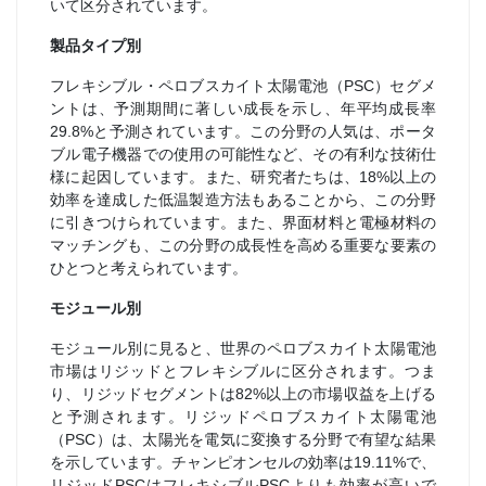
いて区分されています。
製品タイプ別
フレキシブル・ペロブスカイト太陽電池（PSC）セグメ
ントは、予測期間に著しい成長を示し、年平均成長率
29.8%と予測されています。この分野の人気は、ポータ
ブル電子機器での使用の可能性など、その有利な技術仕
様に起因しています。また、研究者たちは、18%以上の
効率を達成した低温製造方法もあることから、この分野
に引きつけられています。また、界面材料と電極材料の
マッチングも、この分野の成長性を高める重要な要素の
ひとつと考えられています。
モジュール別
モジュール別に見ると、世界のペロブスカイト太陽電池
市場はリジッドとフレキシブルに区分されます。つま
り、リジッドセグメントは82%以上の市場収益を上げる
と予測されます。リジッドペロブスカイト太陽電池
（PSC）は、太陽光を電気に変換する分野で有望な結果
を示しています。チャンピオンセルの効率は19.11%で、
リジッドPSCはフレキシブルPSCよりも効率が高いで