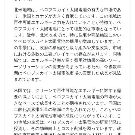
北米地域は、ペロブスカイト太陽電池の有力な市場であ
り、米国とカナダが大きく貢献しています。この地域は
再生可能エネルギーに力を入れていることが特徴で、ペ
ロブスカイト太陽電池にとって理想的な市場となってい
ます。近年、北米地域では、特に住宅や商業施設におい
てペロブスカイト太陽電池の採用が増加しています。こ
の背景には、政府の積極的な取り組みや支援政策、市場
における多数の主要プレイヤーの存在があります。同地
域では、エネルギー効率が高く費用対効果の高いソーラ
ーソリューションの需要が高まっているため、今後数年
間はペロブスカイト太陽電池市場の安定した成長が見込
まれています。
米国では、クリーンで再生可能なエネルギーに対する需
要の高まりにより、ペロブスカイト太陽電池の市場が大
きなペースで成長することが期待されています。同国は
二酸化炭素排出量の削減に力を入れており、これがペロ
ブスカイト太陽電池市場の成長につながっています。こ
の地域の企業は、ペロブスカイト太陽電池の研究開発に
投資し、その効率向上とコスト削減を図っています。政
府の支援政策と熟練した専門家の豊富な人材により、北