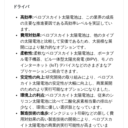
ドライバ
高効率:
ペロブスカイト太陽電池は、この業界の成長
の主要な推進要因である高効率レベルを実証してい
ます。
費用対効果:
ペロブスカイト太陽電池は、他のタイプ
の太陽電池と比較して安価であるため、大規模な展
開にはより魅力的なオプションです。
柔軟性:
柔軟なペロブスカイト太陽電池は、ポータブ
ル電子機器、ビル一体型太陽光発電 (BIPV)、モノの
インターネット (IoT) デバイスなどのさまざまなア
プリケーションに統合できます。
安定性の向上:
研究開発の取り組みにより、ペロブス
カイト太陽電池の安定性が大幅に向上し、商業展開
のためのより実行可能なオプションになりました。
環境上の利点:
ペロブスカイト太陽電池は、従来のシ
リコン太陽電池に比べて二酸化炭素相当量の排出が
少なく、環境に優しい選択肢となっています。
製造技術の進歩:
インクジェット印刷などの新しく費
用対効果の高い製造技術の開発により、ペロブスカ
イト太陽電池の商業的実行可能性が高まっていま