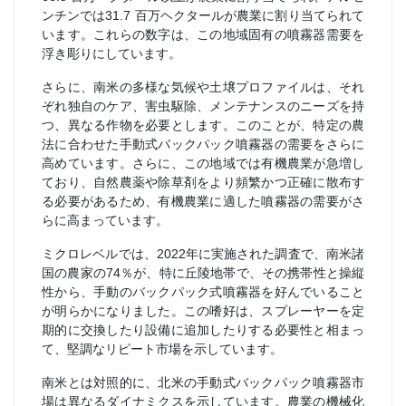
ンチンでは31.7 百万ヘクタールが農業に割り当てられて
います。これらの数字は、この地域固有の噴霧器需要を
浮き彫りにしています。
さらに、南米の多様な気候や土壌プロファイルは、それ
ぞれ独自のケア、害虫駆除、メンテナンスのニーズを持
つ、異なる作物を必要とします。このことが、特定の農
法に合わせた手動式バックパック噴霧器の需要をさらに
高めています。さらに、この地域では有機農業が急増し
ており、自然農薬や除草剤をより頻繁かつ正確に散布す
る必要があるため、有機農業に適した噴霧器の需要がさ
らに高まっています。
ミクロレベルでは、2022年に実施された調査で、南米諸
国の農家の74％が、特に丘陵地帯で、その携帯性と操縦
性から、手動のバックパック式噴霧器を好んでいること
が明らかになりました。この嗜好は、スプレーヤーを定
期的に交換したり設備に追加したりする必要性と相まっ
て、堅調なリピート市場を示しています。
南米とは対照的に、北米の手動式バックパック噴霧器市
場は異なるダイナミクスを示しています。農業の機械化