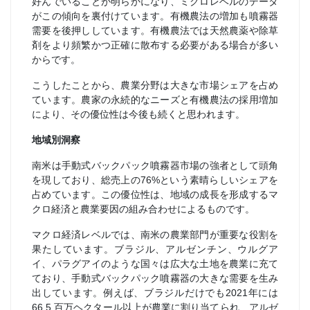
好んでいることが明らかになり、ミクロレベルのデータ
がこの傾向を裏付けています。有機農法の増加も噴霧器
需要を後押ししています。有機農法では天然農薬や除草
剤をより頻繁かつ正確に散布する必要がある場合が多い
からです。
こうしたことから、農業分野は大きな市場シェアを占め
ています。農家の永続的なニーズと有機農法の採用増加
により、その優位性は今後も続くと思われます。
地域別洞察
南米は手動式バックパック噴霧器市場の強者として頭角
を現しており、総売上の76%という素晴らしいシェアを
占めています。この優位性は、地域の成長を形成するマ
クロ経済と農業要因の組み合わせによるものです。
マクロ経済レベルでは、南米の農業部門が重要な役割を
果たしています。ブラジル、アルゼンチン、ウルグア
イ、パラグアイのような国々は広大な土地を農業に充て
ており、手動式バックパック噴霧器の大きな需要を生み
出しています。例えば、ブラジルだけでも2021年には
66.5 百万ヘクタール以上が農業に割り当てられ、アルゼ