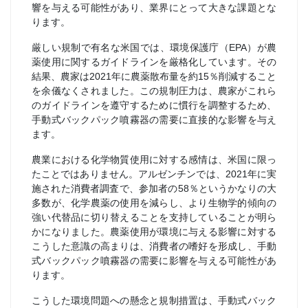
響を与える可能性があり、業界にとって大きな課題とな
ります。
厳しい規制で有名な米国では、環境保護庁（EPA）が農
薬使用に関するガイドラインを厳格化しています。その
結果、農家は2021年に農薬散布量を約15％削減すること
を余儀なくされました。この規制圧力は、農家がこれら
のガイドラインを遵守するために慣行を調整するため、
手動式バックパック噴霧器の需要に直接的な影響を与え
ます。
農業における化学物質使用に対する感情は、米国に限っ
たことではありません。アルゼンチンでは、2021年に実
施された消費者調査で、参加者の58％というかなりの大
多数が、化学農薬の使用を減らし、より生物学的傾向の
強い代替品に切り替えることを支持していることが明ら
かになりました。農薬使用が環境に与える影響に対する
こうした意識の高まりは、消費者の嗜好を形成し、手動
式バックパック噴霧器の需要に影響を与える可能性があ
ります。
こうした環境問題への懸念と規制措置は、手動式バック