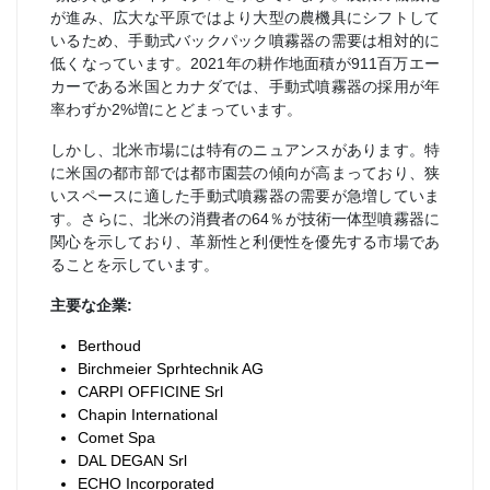
が進み、広大な平原ではより大型の農機具にシフトして
いるため、手動式バックパック噴霧器の需要は相対的に
低くなっています。2021年の耕作地面積が911百万エー
カーである米国とカナダでは、手動式噴霧器の採用が年
率わずか2%増にとどまっています。
しかし、北米市場には特有のニュアンスがあります。特
に米国の都市部では都市園芸の傾向が高まっており、狭
いスペースに適した手動式噴霧器の需要が急増していま
す。さらに、北米の消費者の64％が技術一体型噴霧器に
関心を示しており、革新性と利便性を優先する市場であ
ることを示しています。
主要な企業:
Berthoud
Birchmeier Sprhtechnik AG
CARPI OFFICINE Srl
Chapin International
Comet Spa
DAL DEGAN Srl
ECHO Incorporated