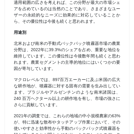
適用範囲の広さを考えれば、この分野が最大の市場シェ
アを占めているのは当然のことであり、さまざまなユー
ザーの永続的なニーズに効果的に対応していることか
ら、その優位性は今後も続くと思われます。
用途別
北米および南米の手動式バックパック噴霧器市場の農業
分野は、2022年に39.3%のシェアを占め、重要な地位を
維持しています。この優位性は今後数年間も続くと思わ
れます。農業セグメントの主導的地位にはいくつかの要
因が寄与しています。
マクロレベルでは、897百万エーカーに及ぶ米国の広大
な耕作地が、噴霧器に対する固有の需要を生み出してい
ます。ブラジルやアルゼンチンのような南米諸国は、
240 百万ヘクタール以上の耕作地を有し、市場の強さに
さらに貢献しています。
2021年の調査では、これらの地域の中小規模農家の63%
が、特に迅速な散布やタッチアップ作業において、その
使いやすさと効率性から手動のバックパック式噴霧器を