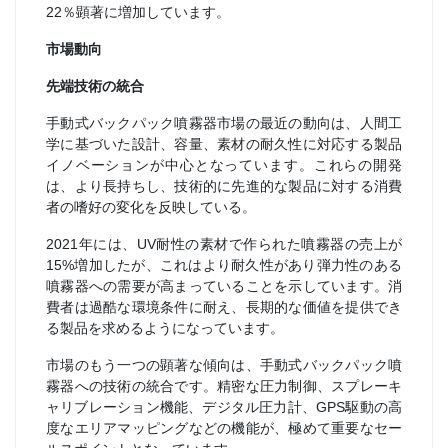
22％顕著に増加しています。
市場動向
先端技術の統合
手動式バックパック噴霧器市場の最近の動向は、人間工
学に基づいた設計、容量、素材の耐久性に対応する製品
イノベーションが中心となっています。これらの開発
は、より長持ちし、技術的に先進的な製品に対する消費
者の嗜好の変化を反映している。
2021年には、UV耐性の素材で作られた噴霧器の売上が
15%増加したが、これはより耐久性があり弾力性のある
噴霧器への需要が高まっていることを示しています。消
費者は過酷な環境条件に耐え、長期的な価値を提供でき
る製品を求めるようになっています。
市場のもう一つの顕著な傾向は、手動式バックパック噴
霧器への技術の統合です。精密な圧力制御、スプレーキ
ャリブレーション機能、デジタル圧力計、GPS駆動の高
度なエリアマッピングなどの機能が、極めて重要なセー