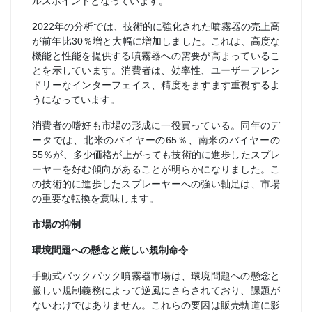
ルスポイントとなっています。
2022年の分析では、技術的に強化された噴霧器の売上高
が前年比30％増と大幅に増加しました。これは、高度な
機能と性能を提供する噴霧器への需要が高まっているこ
とを示しています。消費者は、効率性、ユーザーフレン
ドリーなインターフェイス、精度をますます重視するよ
うになっています。
消費者の嗜好も市場の形成に一役買っている。同年のデ
ータでは、北米のバイヤーの65％、南米のバイヤーの
55％が、多少価格が上がっても技術的に進歩したスプレ
ーヤーを好む傾向があることが明らかになりました。こ
の技術的に進歩したスプレーヤーへの強い軸足は、市場
の重要な転換を意味します。
市場の抑制
環境問題への懸念と厳しい規制命令
手動式バックパック噴霧器市場は、環境問題への懸念と
厳しい規制義務によって逆風にさらされており、課題が
ないわけではありません。これらの要因は販売軌道に影