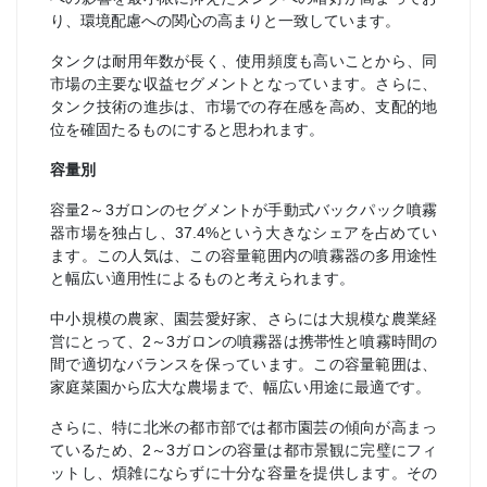
り、環境配慮への関心の高まりと一致しています。
タンクは耐用年数が長く、使用頻度も高いことから、同
市場の主要な収益セグメントとなっています。さらに、
タンク技術の進歩は、市場での存在感を高め、支配的地
位を確固たるものにすると思われます。
容量別
容量2～3ガロンのセグメントが手動式バックパック噴霧
器市場を独占し、37.4%という大きなシェアを占めてい
ます。この人気は、この容量範囲内の噴霧器の多用途性
と幅広い適用性によるものと考えられます。
中小規模の農家、園芸愛好家、さらには大規模な農業経
営にとって、2～3ガロンの噴霧器は携帯性と噴霧時間の
間で適切なバランスを保っています。この容量範囲は、
家庭菜園から広大な農場まで、幅広い用途に最適です。
さらに、特に北米の都市部では都市園芸の傾向が高まっ
ているため、2～3ガロンの容量は都市景観に完璧にフィ
ットし、煩雑にならずに十分な容量を提供します。その