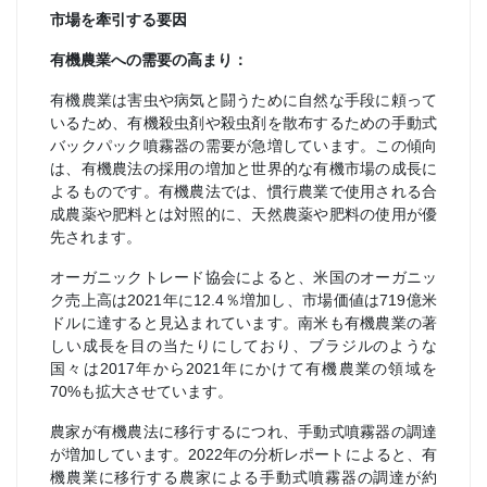
市場を牽引する要因
有機農業への需要の高まり：
有機農業は害虫や病気と闘うために自然な手段に頼って
いるため、有機殺虫剤や殺虫剤を散布するための手動式
バックパック噴霧器の需要が急増しています。この傾向
は、有機農法の採用の増加と世界的な有機市場の成長に
よるものです。有機農法では、慣行農業で使用される合
成農薬や肥料とは対照的に、天然農薬や肥料の使用が優
先されます。
オーガニックトレード協会によると、米国のオーガニッ
ク売上高は2021年に12.4％増加し、市場価値は719億米
ドルに達すると見込まれています。南米も有機農業の著
しい成長を目の当たりにしており、ブラジルのような
国々は2017年から2021年にかけて有機農業の領域を
70%も拡大させています。
農家が有機農法に移行するにつれ、手動式噴霧器の調達
が増加しています。2022年の分析レポートによると、有
機農業に移行する農家による手動式噴霧器の調達が約