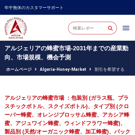
年中無休のカスタマーサポート
⚲
アルジェリアの蜂蜜市場-2031年までの産業動
向、市場規模、機会予測
ホームページ
Algeria-Honey-Market
割引を希望する
アルジェリアの蜂蜜市場 ：包装別 (ガラス瓶、プラ
スチックボトル、スクイズボトル)、タイプ別 (クロ
ーバー蜂蜜、オレンジブロッサム蜂蜜、アカシア蜂
蜜、アジュワイン蜂蜜、ウィンドフラワー蜂蜜)、
製品別 (天然/オーガニック蜂蜜、加工蜂蜜)、パック