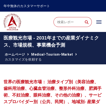
年中無休のカスタマーサポート
⚲
医療観光市場 - 2031年までの産業ダイナミク
ス、市場規模、事業機会予測
ホームページ
Medical-Tourism-Market
カスタマイズを依頼する
世界の医療観光市場： 治療タイプ別（美容治療、
歯科用治療、心臓血管治療、整形外科治療、肥満手
術、不妊治療、眼科治療、その他の治療）、サービ
スプロバイダー別（公共、民間）、地域別- 産業ダ